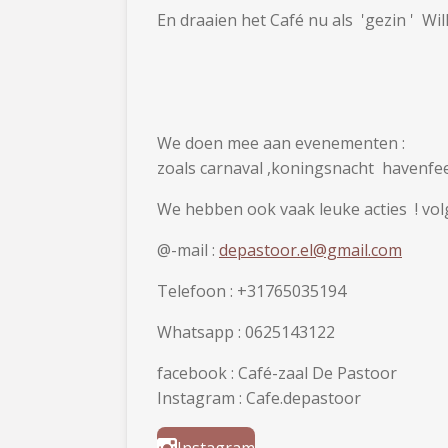
En draaien het Café nu als 'gezin ' Wil
We doen mee aan evenementen :
zoals carnaval ,koningsnacht havenfe
We hebben ook vaak leuke acties ! vol
@-mail :
depastoor.el@gmail.com
Telefoon : +31765035194
Whatsapp : 0625143122
facebook : Café-zaal De Pastoor
Instagram : Cafe.depastoor
Instagram