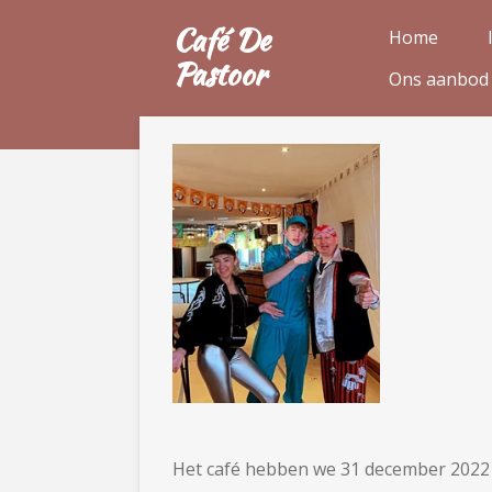
Ga
Café De
Home
direct
Pastoor
Ons aanbod
naar
de
hoofdinhoud
Het café hebben we 31 december 202