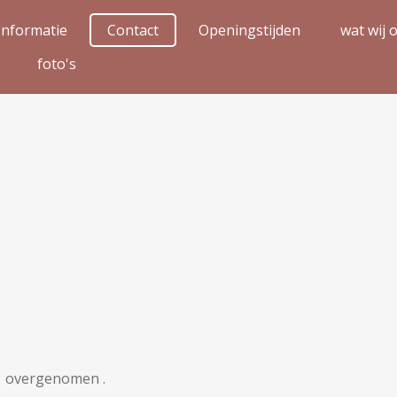
Informatie
Contact
Openingstijden
wat wij 
foto's
2 overgenomen .